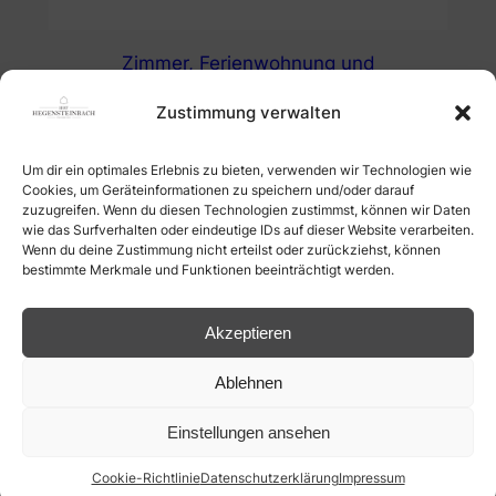
Zimmer, Ferienwohnung und
Radlerunterkunft in Fürstenberg/Havel am
Zustimmung verwalten
Radwanderweg
Um dir ein optimales Erlebnis zu bieten, verwenden wir Technologien wie
Hof Hegensteinbach, FürstenbergHavel
Cookies, um Geräteinformationen zu speichern und/oder darauf
zuzugreifen. Wenn du diesen Technologien zustimmst, können wir Daten
wie das Surfverhalten oder eindeutige IDs auf dieser Website verarbeiten.
Über uns
Kontakt
Social
Wenn du deine Zustimmung nicht erteilst oder zurückziehst, können
bestimmte Merkmale und Funktionen beeinträchtigt werden.
Team
Kontaktiere uns
Facebook
Karriere
Datenschutzerklärung
Instagram
Cookie-Richtlinie (EU)
Akzeptieren
Impressum
Ablehnen
find your soul. follow your heart. enjoy yourself. ❤
Einstellungen ansehen
Cookie-Richtlinie
Datenschutzerklärung
Impressum